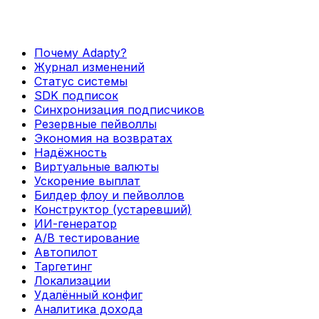
Почему Adapty?
Журнал изменений
Статус системы
SDK подписок
Синхронизация подписчиков
Резервные пейволлы
Экономия на возвратах
Надёжность
Виртуальные валюты
Ускорение выплат
Билдер флоу и пейволлов
Конструктор (устаревший)
ИИ-генератор
А/В тестирование
Автопилот
Таргетинг
Локализации
Удалённый конфиг
Аналитика дохода