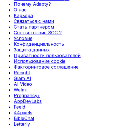
Почему Adapty?
О нас
Карьера
Связаться с нами
Стать партнером
Соответствие SOC 2
Условия
Конфиденциальность
Защита данных
Приватность пользователей
Использование cookie
Факторинговое соглашение
Renight
Glam AI
AI Video
Welmi
Pregnancy+
AppDevLabs
Feeld
44pixels
BibleChat
Letterly