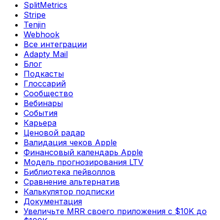
SplitMetrics
Stripe
Tenjin
Webhook
Все интеграции
Adapty Mail
Блог
Подкасты
Глоссарий
Сообщество
Вебинары
События
Карьера
Ценовой радар
Валидация чеков Apple
Финансовый календарь Apple
Модель прогнозирования LTV
Библиотека пейволлов
Сравнение альтернатив
Калькулятор подписки
Документация
Увеличьте MRR своего приложения с $10K до