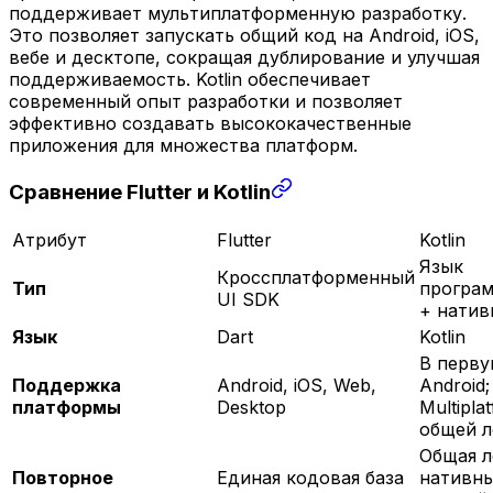
поддерживает мультиплатформенную разработку.
Это позволяет запускать общий код на Android, iOS,
вебе и десктопе, сокращая дублирование и улучшая
поддерживаемость. Kotlin обеспечивает
современный опыт разработки и позволяет
эффективно создавать высококачественные
приложения для множества платформ.
Сравнение Flutter и Kotlin
Атрибут
Flutter
Kotlin
Язык
Кроссплатформенный
Тип
програ
UI SDK
+ нати
Язык
Dart
Kotlin
В перву
Поддержка
Android, iOS, Web,
Android;
платформы
Desktop
Multipla
общей л
Общая л
Повторное
Единая кодовая база
нативны