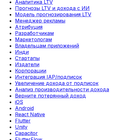
Аналитика LTV
Прогнозы LTV и дохода с ИИ
Модель прогнозирования LTV
Менеджер рекламы
Атрибуция
Разработчикам
Маркетологам
Владельцам приложений
Инди
Стартапы
Издатели
Корпорации
Интеграция IAP/подписок
Увеличение дохода от подписок
Анализ производительности дохода
Верните потерянный доход
iOS
Android
React Native
Flutter
Unity
Capacitor
FlutterFlow