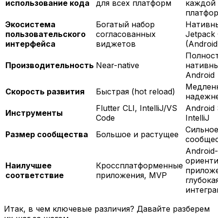
использование кода
для всех платформ
каждой
платфо
Экосистема
Богатый набор
Нативны
пользовательского
согласованных
Jetpack
интерфейса
виджетов
(Android
Полнос
Производительность
Near-native
нативны
Android
Медленн
Скорость развития
Быстрая (hot reload)
надежн
Flutter CLI, IntelliJ/VS
Android 
Инструменты
Code
IntelliJ
Сильное
Размер сообщества
Большое и растущее
сообще
Android-
ориент
Наилучшее
Кроссплатформенные
приложе
соответствие
приложения, MVP
глубока
интегра
Итак, в чем ключевые различия? Давайте разберем