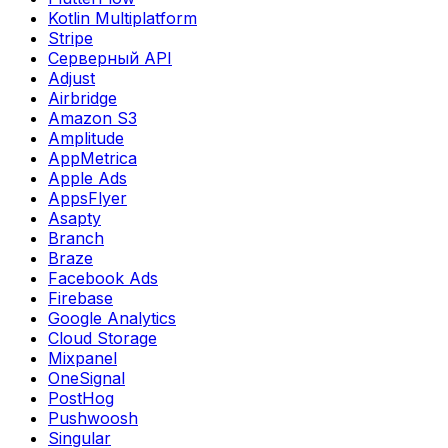
Kotlin Multiplatform
Stripe
Серверный API
Adjust
Airbridge
Amazon S3
Amplitude
AppMetrica
Apple Ads
AppsFlyer
Asapty
Branch
Braze
Facebook Ads
Firebase
Google Analytics
Cloud Storage
Mixpanel
OneSignal
PostHog
Pushwoosh
Singular