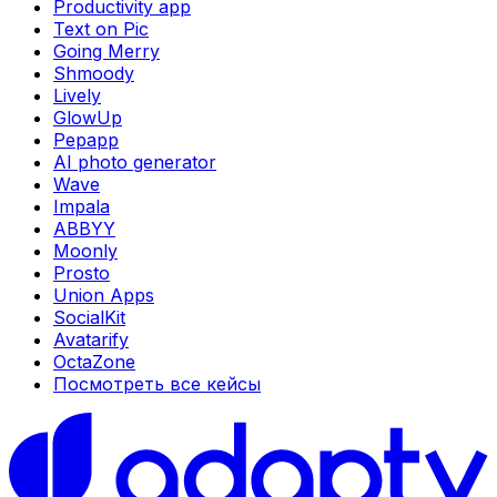
Productivity app
Text on Pic
Going Merry
Shmoody
Lively
GlowUp
Pepapp
AI photo generator
Wave
Impala
ABBYY
Moonly
Prosto
Union Apps
SocialKit
Avatarify
OctaZone
Посмотреть все кейсы