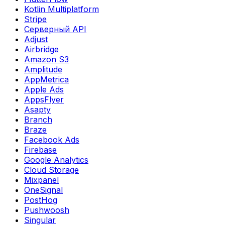
Kotlin Multiplatform
Stripe
Серверный API
Adjust
Airbridge
Amazon S3
Amplitude
AppMetrica
Apple Ads
AppsFlyer
Asapty
Branch
Braze
Facebook Ads
Firebase
Google Analytics
Cloud Storage
Mixpanel
OneSignal
PostHog
Pushwoosh
Singular