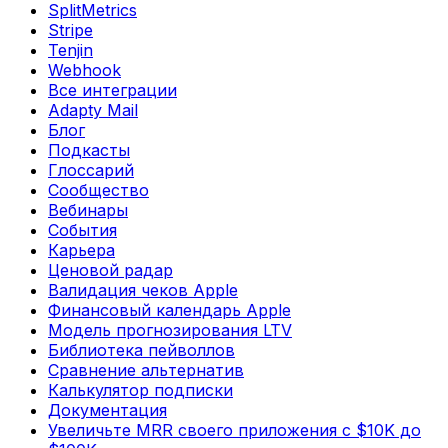
SplitMetrics
Stripe
Tenjin
Webhook
Все интеграции
Adapty Mail
Блог
Подкасты
Глоссарий
Сообщество
Вебинары
События
Карьера
Ценовой радар
Валидация чеков Apple
Финансовый календарь Apple
Модель прогнозирования LTV
Библиотека пейволлов
Сравнение альтернатив
Калькулятор подписки
Документация
Увеличьте MRR своего приложения с $10K до