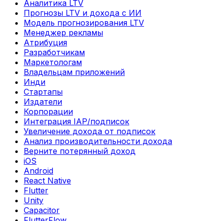
Аналитика LTV
Прогнозы LTV и дохода с ИИ
Модель прогнозирования LTV
Менеджер рекламы
Атрибуция
Разработчикам
Маркетологам
Владельцам приложений
Инди
Стартапы
Издатели
Корпорации
Интеграция IAP/подписок
Увеличение дохода от подписок
Анализ производительности дохода
Верните потерянный доход
iOS
Android
React Native
Flutter
Unity
Capacitor
FlutterFlow