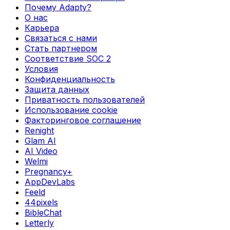
Почему Adapty?
О нас
Карьера
Связаться с нами
Стать партнером
Соответствие SOC 2
Условия
Конфиденциальность
Защита данных
Приватность пользователей
Использование cookie
Факторинговое соглашение
Renight
Glam AI
AI Video
Welmi
Pregnancy+
AppDevLabs
Feeld
44pixels
BibleChat
Letterly