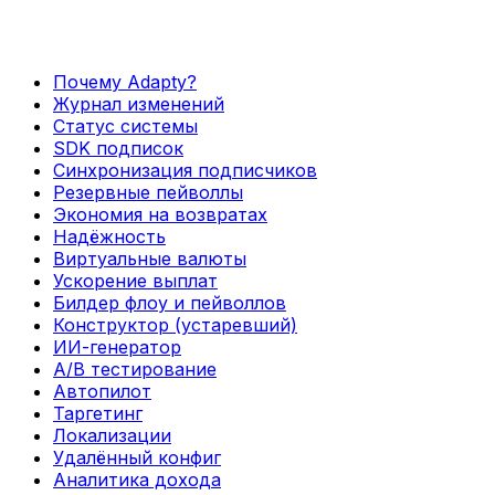
Почему Adapty?
Журнал изменений
Статус системы
SDK подписок
Синхронизация подписчиков
Резервные пейволлы
Экономия на возвратах
Надёжность
Виртуальные валюты
Ускорение выплат
Билдер флоу и пейволлов
Конструктор (устаревший)
ИИ-генератор
А/В тестирование
Автопилот
Таргетинг
Локализации
Удалённый конфиг
Аналитика дохода