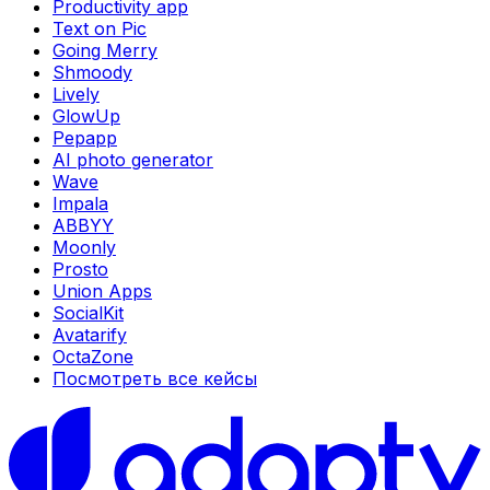
Productivity app
Text on Pic
Going Merry
Shmoody
Lively
GlowUp
Pepapp
AI photo generator
Wave
Impala
ABBYY
Moonly
Prosto
Union Apps
SocialKit
Avatarify
OctaZone
Посмотреть все кейсы