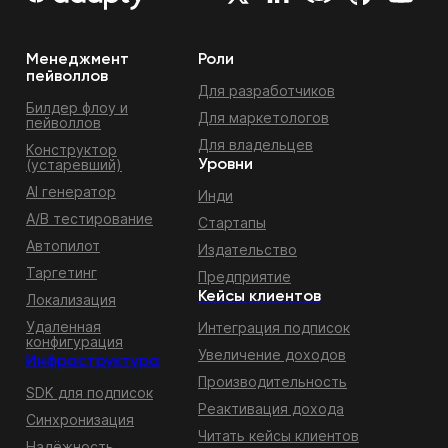
Менеджмент
Роли
пейволлов
Для разработчиков
Билдер флоу и
Для маркетологов
пейволлов
Для владельцев
Конструктор
(устаревший)
Уровни
AI генератор
Инди
A/B тестирование
Стартапы
Автопилот
Издательство
Таргетинг
Предприятие
Кейсы клиентов
Локализация
Удаленная
Интеграция подписок
конфигурация
Увеличение доходов
Инфраструктура
Производительность
SDK для подписок
Реактивация дохода
Синхронизация
Читать кейсы клиентов
Надёжность