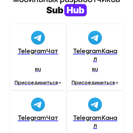
TelegramЧат
TelegramКана
л
RU
RU
Присоединиться
Присоединиться
TelegramЧат
TelegramКана
л