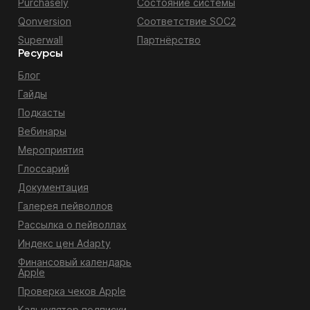
Purchasely
Состояние системы
Qonversion
Соответствие SOC2
Superwall
Партнёрство
Ресурсы
Блог
Гайды
Подкасты
Вебинары
Мероприятия
Глоссарий
Документация
Галерея пейволлов
Рассылка о пейволлах
Индекс цен Adapty
Финансовый календарь
Apple
Проверка чеков Apple
Калькулятор подписки