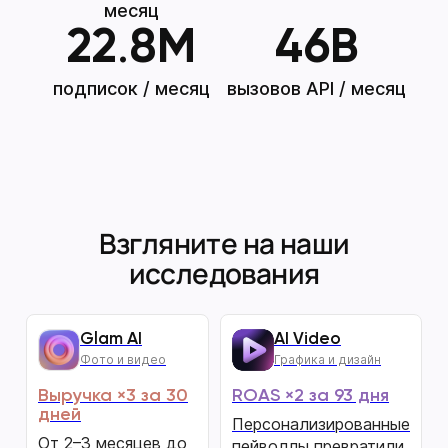
месяц
22
.
8
M
46
B
подписок / месяц
вызовов API / месяц
Взгляните на наши
исследования
Glam AI
AI Video
Фото и видео
Графика и дизайн
Выручка ×3 за 30
ROAS ×2 за 93 дня
дней
Персонализированные
От 2–3 месяцев до
пейволлы превратили