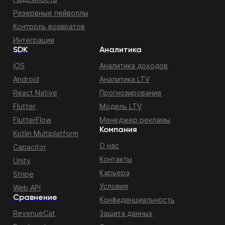
Резервные пейволлы
Контроль возвратов
Интеграции
SDK
Аналитика
iOS
Аналитика доходов
Android
Аналитика LTV
React Native
Прогнозирование
Flutter
Модель LTV
FlutterFlow
Менеджер рекламы
Компания
Kotlin Multiplatform
О нас
Capacitor
Контакты
Unity
Карьера
Stripe
Условия
Web API
Сравнение
Конфиденциальность
RevenueCat
Защита данных