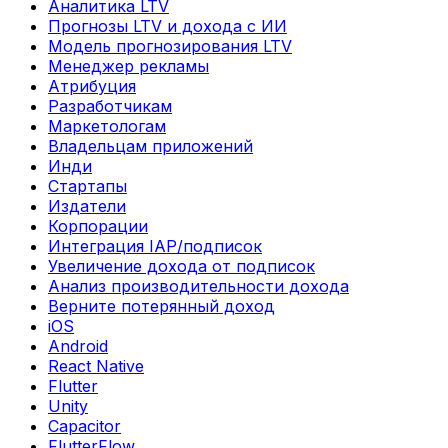
Аналитика LTV
Прогнозы LTV и дохода с ИИ
Модель прогнозирования LTV
Менеджер рекламы
Атрибуция
Разработчикам
Маркетологам
Владельцам приложений
Инди
Стартапы
Издатели
Корпорации
Интеграция IAP/подписок
Увеличение дохода от подписок
Анализ производительности дохода
Верните потерянный доход
iOS
Android
React Native
Flutter
Unity
Capacitor
FlutterFlow