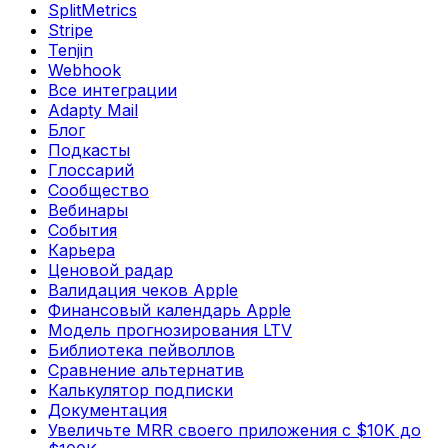
SplitMetrics
Stripe
Tenjin
Webhook
Все интеграции
Adapty Mail
Блог
Подкасты
Глоссарий
Сообщество
Вебинары
События
Карьера
Ценовой радар
Валидация чеков Apple
Финансовый календарь Apple
Модель прогнозирования LTV
Библиотека пейволлов
Сравнение альтернатив
Калькулятор подписки
Документация
Увеличьте MRR своего приложения с $10K до