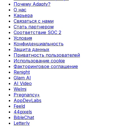
Почему Adapty?
О нас
Карьера
Связаться с нами
Стать партнером
Соответствие SOC 2
Условия
Конфиденциальность
Защита данных
Приватность пользователей
Использование cookie
Факторинговое соглашение
Renight
Glam AI
AI Video
Welmi
Pregnancy+
AppDevLabs
Feeld
44pixels
BibleChat
Letterly