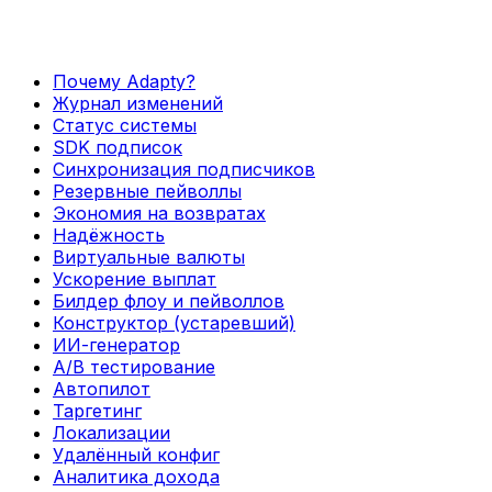
Почему Adapty?
Журнал изменений
Статус системы
SDK подписок
Синхронизация подписчиков
Резервные пейволлы
Экономия на возвратах
Надёжность
Виртуальные валюты
Ускорение выплат
Билдер флоу и пейволлов
Конструктор (устаревший)
ИИ-генератор
А/В тестирование
Автопилот
Таргетинг
Локализации
Удалённый конфиг
Аналитика дохода