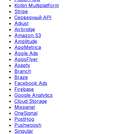
Kotlin Multiplatform
Stripe
Серверный API
Adjust
Airbridge
Amazon S3
Amplitude
AppMetrica
Apple Ads
AppsFlyer
Asapty
Branch
Braze
Facebook Ads
Firebase
Google Analytics
Cloud Storage
Mixpanel
OneSignal
PostHog
Pushwoosh
Singular