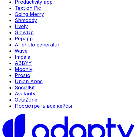
Productivity app
Text on Pic
Going Merry
Shmoody
Lively
GlowUp
Pepapp
AI photo generator
Wave
Impala
ABBYY
Moonly
Prosto
Union Apps
SocialKit
Avatarify
OctaZone
Посмотреть все кейсы