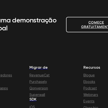
uma demonstração
COMECE
GRATUITAMEN
oal
Migrar de
Recursos
vedores
RevenueCat
Blogue
Purchasely
Ebooks
 apps
Qonversion
Podcast
Superwall
Webinars
SDK
Events
iOS
Glossário