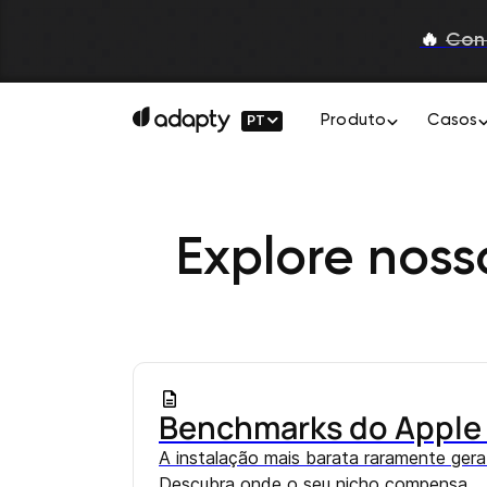
🔥
Con
PT
Produto
Casos
Explore noss
Benchmarks do Apple 
A instalação mais barata raramente ger
Descubra onde o seu nicho compensa.