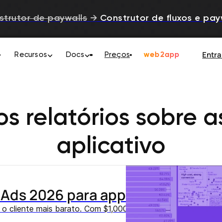
strutor de paywalls
→
Construtor de fluxos e pay
Entra
Recursos
Docs
Preços
web2app
os relatórios sobre a
aplicativo
Ads 2026 para apps de assinatur
a o cliente mais barato. Com $1,000 você consegue 65 assin