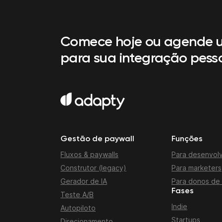
Comece hoje ou agende 
para sua integração pess
Gestão de paywall
Funções
Fluxos & paywalls
Para desenvol
Construtor (legacy)
Para marketers
Gerador de IA
Para donos de
Fases
Teste A/B
Indie
Autopiloto
Startups
Direcionamento