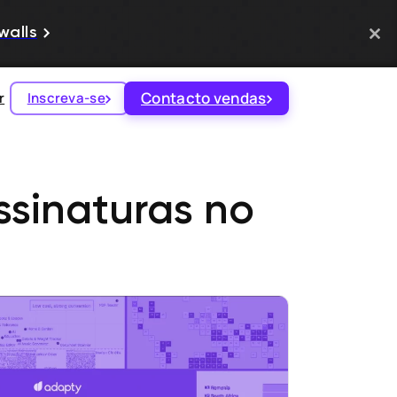
walls
Contacto vendas
r
Inscreva-se
ssinaturas no
a
antes pagantes no Brasil e 15 nos EUA.