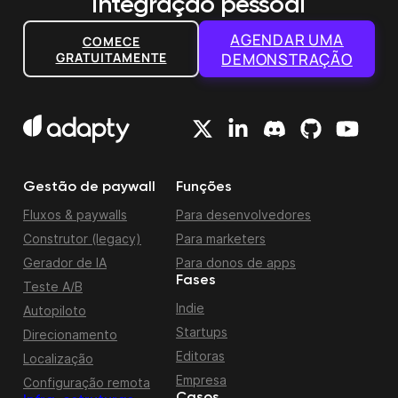
integração pessoal
AGENDAR UMA
COMECE
GRATUITAMENTE
DEMONSTRAÇÃO
Gestão de paywall
Funções
Fluxos & paywalls
Para desenvolvedores
Construtor (legacy)
Para marketers
Gerador de IA
Para donos de apps
Fases
Teste A/B
Indie
Autopiloto
Startups
Direcionamento
Editoras
Localização
Empresa
Configuração remota
Casos