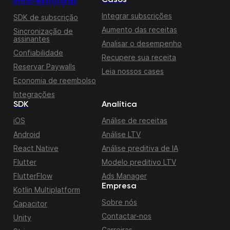
Infra-estruturas
Integrar subscrições
SDK de subscrição
Aumento das receitas
Sincronização de
assinantes
Analisar o desempenho
Confiabilidade
Recupere sua receita
Reservar Paywalls
Leia nossos cases
Economia de reembolso
Integrações
SDK
Analítica
iOS
Análise de receitas
Android
Análise LTV
React Native
Análise preditiva de IA
Flutter
Modelo preditivo LTV
FlutterFlow
Ads Manager
Empresa
Kotlin Multiplatform
Sobre nós
Capacitor
Contactar-nos
Unity
Carreiras