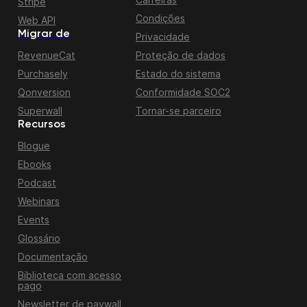
Stripe
Condições
Web API
Migrar de
Privacidade
RevenueCat
Proteção de dados
Purchasely
Estado do sistema
Qonversion
Conformidade SOC2
Superwall
Tornar-se parceiro
Recursos
Blogue
Ebooks
Podcast
Webinars
Events
Glossário
Documentação
Biblioteca com acesso
pago
Newsletter de paywall