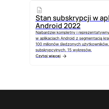
Stan subskrypcji w ap
Android 2022
Najbardziej kompletny i reprezentatywn
w aplikacjach Android z segmentacją kraj
100 milionów śledzonych użytkowników,
subskrypcyjnych, 15 wykresów.
Czytaj więcej