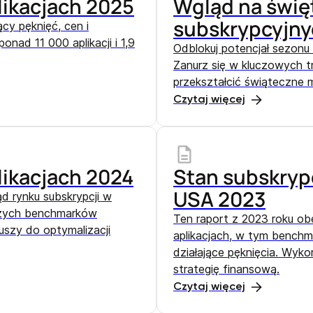
likacjach 2025
Wgląd na święt
subskrypcyjn
cy pęknięć, cen i
ad 11 000 aplikacji i 1,9
Odblokuj potencjał sezonu
Zanurz się w kluczowych tr
przekształcić świąteczne m
Czytaj więcej
likacjach 2024
Stan subskrypc
USA 2023
d rynku subskrypcji w
wszych benchmarków
Ten raport z 2023 roku obe
uszy do optymalizacji
aplikacjach, w tym benchmar
działające pęknięcia. Wyko
strategię finansową.
Czytaj więcej