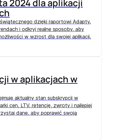
a 2024 dla aplikacji
ych
 świątecznego dzięki raportowi Adapty.
endach i odkryj realne sposoby, aby
ożliwości w wzrost dla swojej aplikacji.
ji w aplikacjach w
jmuje aktualny stan subskrypcji w
ki cen, LTV, retencję, zwroty i najlepiej
rzystaj dane, aby poprawić swoją