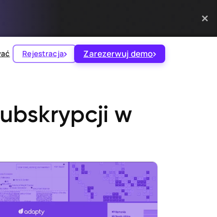
Zarezerwuj demo
wać
Rejestracja
ubskrypcji w
ych
krybentów w Brazylii i 15 w USA.