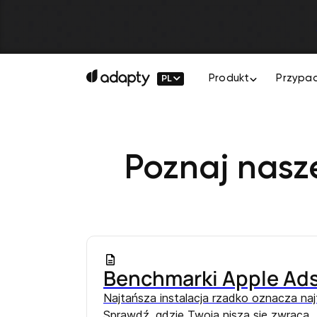
PL
Produkt
Przypad
Poznaj nasz
Benchmarki Apple Ads 
Najtańsza instalacja rzadko oznacza na
Sprawdź, gdzie Twoja nisza się zwraca.