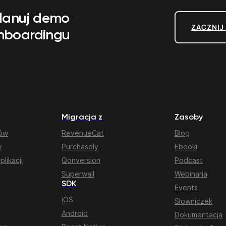
planuj demo
ZACZNIJ
onboardingu
Migracja z
Zasoby
rów
RevenueCat
Blog
w
Purchasely
Ebooki
plikacji
Qonversion
Podcast
Superwall
Webinaria
SDK
Events
iOS
Słowniczek
Android
Dokumentacja