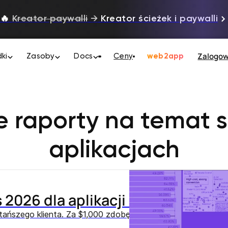
🔥
Kreator paywalli
→
Kreator ścieżek i paywalli
Zalogo
ki
Zasoby
Docs
Ceny
web2app
e raporty na temat s
aplikacjach
2026 dla aplikacji subskrypcyjn
jtańszego klienta. Za $1,000 zdobędziesz 65 płacących subs