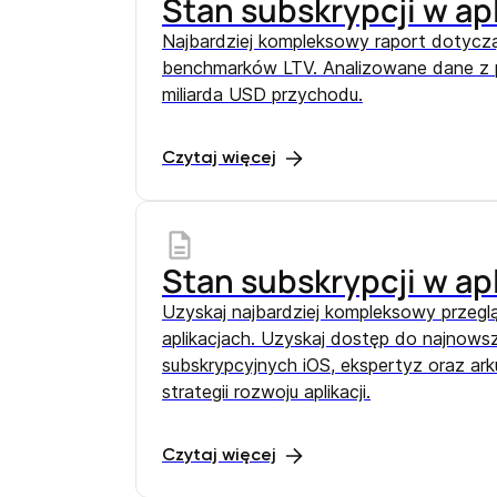
Stan subskrypcji w ap
Najbardziej kompleksowy raport dotyczą
benchmarków LTV. Analizowane dane z pon
miliarda USD przychodu.
Czytaj więcej
Stan subskrypcji w ap
Uzyskaj najbardziej kompleksowy przeglą
aplikacjach. Uzyskaj dostęp do najno
subskrypcyjnych iOS, ekspertyz oraz ark
strategii rozwoju aplikacji.
Czytaj więcej