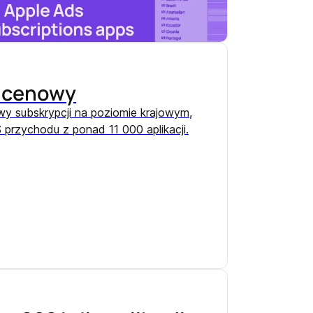
s cenowy
y subskrypcji na poziomie krajowym,
$ przychodu z ponad 11 000 aplikacji.