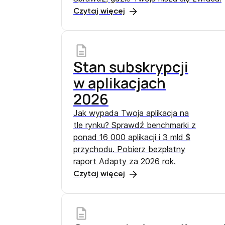
Czytaj więcej
Stan subskrypcji
w aplikacjach
2026
Jak wypada Twoja aplikacja na
tle rynku? Sprawdź benchmarki z
ponad 16 000 aplikacji i 3 mld $
przychodu. Pobierz bezpłatny
raport Adapty za 2026 rok.
Czytaj więcej