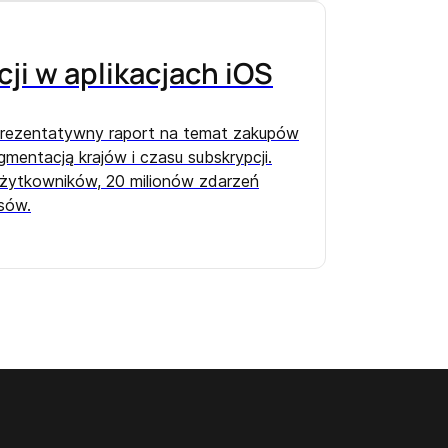
ji w aplikacjach iOS
eprezentatywny raport na temat zakupów
gmentacją krajów i czasu subskrypcji.
użytkowników, 20 milionów zdarzeń
sów.