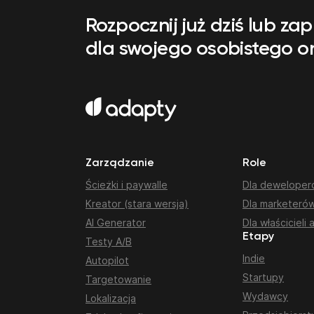
Rozpocznij już dziś lub za
dla swojego osobistego 
Zarządzanie
Role
Ścieżki i paywalle
Dla dewelope
Kreator (stara wersja)
Dla marketeró
AI Generator
Dla właścicieli a
Etapy
Testy A/B
Indie
Autopilot
Startupy
Targetowanie
Wydawcy
Lokalizacja