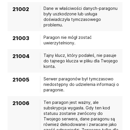
Dane w właściwości danych-paragonu
21002
były uszkodzone lub usługa
doświadczyła tymczasowego
problemu.
Paragon nie mógł zostać
21003
uwierzytelniony.
Tajny klucz, który podałeś, nie pasuje
21004
do tajnego klucza w pliku dla Twojego
konta.
Serwer paragonów był tymczasowo
21005
niedostępny do udzielenia informacji o
paragonie.
Ten paragon jest ważny, ale
21006
subskrypcja wygasła. Gdy ten kod
statusu zostanie zwrócony do
Twojego serwera, dane paragonu są
również dekodowane i zwracane jako
część odpowiedzi. Zwracane tylko dla