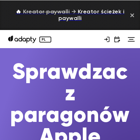
🔥
Kreator paywalli
→
Kreator ścieżek i
paywalli
PL
Sprawdzac
z
paragonów
Apple