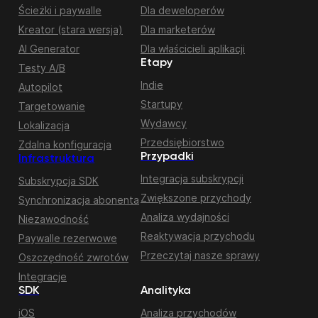
Ścieżki i paywalle
Dla deweloperów
Kreator (stara wersja)
Dla marketerów
AI Generator
Dla właścicieli aplikacji
Etapy
Testy A/B
Indie
Autopilot
Startupy
Targetowanie
Wydawcy
Lokalizacja
Przedsiębiorstwo
Zdalna konfiguracja
Przypadki
Infrastruktura
Integracja subskrypcji
Subskrypcja SDK
Zwiększone przychody
Synchronizacja abonenta
Analiza wydajności
Niezawodność
Reaktywacja przychodu
Paywalle rezerwowe
Przeczytaj nasze sprawy
Oszczędność zwrotów
Integracje
SDK
Analityka
iOS
Analiza przychodów