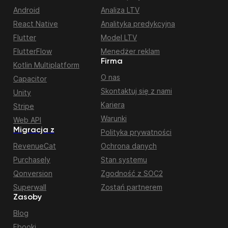
Android
Analiza LTV
React Native
Analityka predykcyjna
Flutter
Model LTV
FlutterFlow
Menedżer reklam
Firma
Kotlin Multiplatform
O nas
Capacitor
Skontaktuj się z nami
Unity
Kariera
Stripe
Warunki
Web API
Migracja z
Polityka prywatności
RevenueCat
Ochrona danych
Purchasely
Stan systemu
Qonversion
Zgodność z SOC2
Superwall
Zostań partnerem
Zasoby
Blog
Ebooki