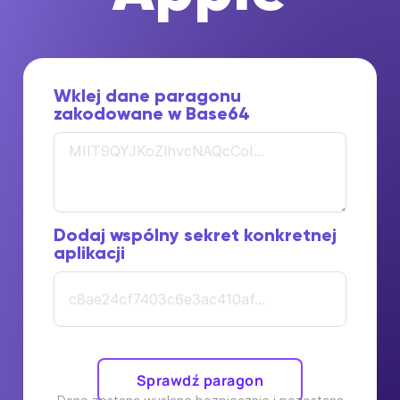
Wklej dane paragonu
zakodowane w Base64
Dodaj wspólny sekret konkretnej
aplikacji
Sprawdź paragon