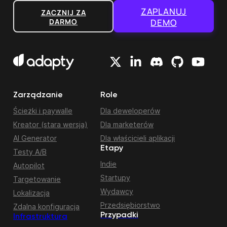
ZAPLANUJ
ZACZNIJ ZA
DARMO
DEMO
Zarządzanie
Role
Ścieżki i paywalle
Dla deweloperów
Kreator (stara wersja)
Dla marketerów
AI Generator
Dla właścicieli aplikacji
Etapy
Testy A/B
Indie
Autopilot
Startupy
Targetowanie
Wydawcy
Lokalizacja
Przedsiębiorstwo
Zdalna konfiguracja
Przypadki
Infrastruktura