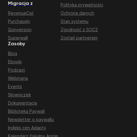
Migracja z
Polityka prywatności
RevenueCat
Ochrona danych
Purchasely
Stan systemu
Qonversion
Zgodność z SOC2
Superwall
Zostań partnerem
Zasoby
Blog
Ebooki
Podcast
Webinaria
Events
Słowniczek
Dokumentacja
Biblioteka Paywall
Newsletter o paywallu
Indeks cen Adapty
Kalendarz fiskalny Apple