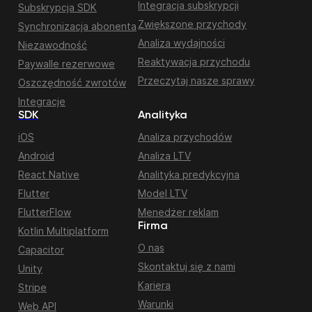
Integracja subskrypcji
Subskrypcja SDK
Zwiększone przychody
Synchronizacja abonenta
Analiza wydajności
Niezawodność
Reaktywacja przychodu
Paywalle rezerwowe
Przeczytaj nasze sprawy
Oszczędność zwrotów
Integracje
SDK
Analityka
iOS
Analiza przychodów
Android
Analiza LTV
React Native
Analityka predykcyjna
Flutter
Model LTV
FlutterFlow
Menedżer reklam
Firma
Kotlin Multiplatform
O nas
Capacitor
Skontaktuj się z nami
Unity
Kariera
Stripe
Warunki
Web API