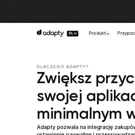
PL
Produkt
Przypad
DLACZEGO ADAPTY?
Zwiększ przy
swojej aplikac
minimalnym w
Adapty pozwala na integrację zakupów
ustawienie paywallов i przeprowadza