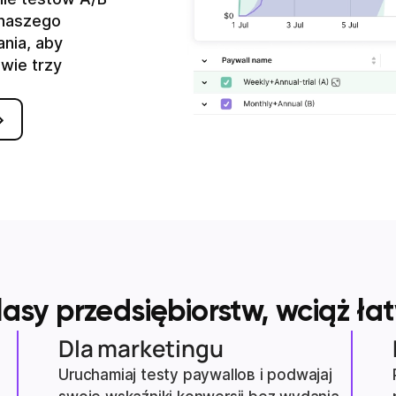
z naszego
nia, aby
wie trzy
lasy przedsiębiorstw, wciąż ła
Dla marketingu
Uruchamiaj testy paywallов i podwajaj