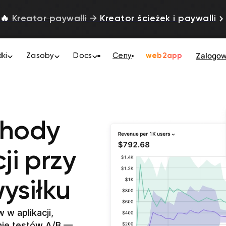
🔥
Kreator paywalli
→
Kreator ścieżek i paywalli
Zalogo
ki
Zasoby
Docs
Ceny
web2app
chody
ji przy
ysiłku
 w aplikacji,
nie testów A/B —