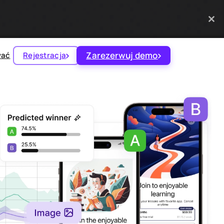
Zarezerwuj demo
wać
Rejestracja