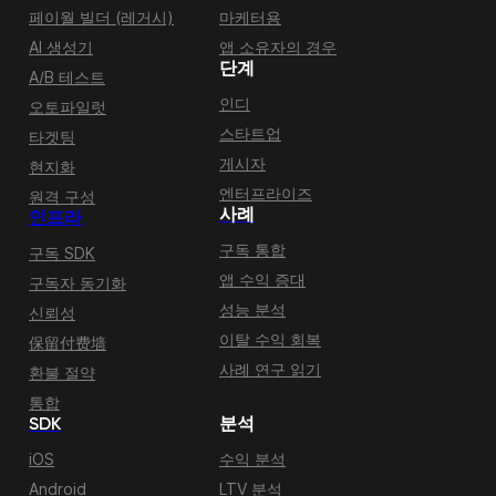
페이월 빌더 (레거시)
마케터용
AI 생성기
앱 소유자의 경우
단계
A/B 테스트
인디
오토파일럿
스타트업
타겟팅
게시자
현지화
엔터프라이즈
원격 구성
사례
인프라
구독 통합
구독 SDK
앱 수익 증대
구독자 동기화
성능 분석
신뢰성
이탈 수익 회복
保留付费墙
사례 연구 읽기
환불 절약
통합
SDK
분석
iOS
수익 분석
Android
LTV 분석