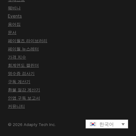
웨비나
Events
용어집
문서
페이월즈 라이브러리
페이월 뉴스레터
가격 지수
회계연도 캘린더
영수증 검사기
구독 계산기
환불 절감 계산기
인앱 구독 보고서
커뮤니티
한국어
© 2026 Adapty Tech Inc.