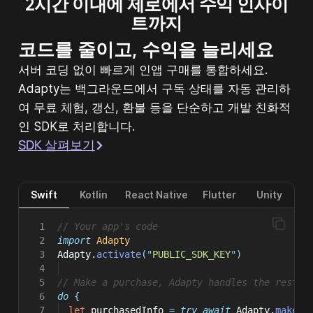
2시간 이내에 제로에서 수익 인사이
트까지
코드를 줄이고, 수익을 늘리세요
서버 코딩 없이 빠르게 인앱 구매를 통합하세요.
Adapty는 백그라운드에서 구독 상태를 자동 관리하
여 무료 체험, 갱신, 환불 등을 단순하고 개발 친화적
인 SDK로 처리합니다.
SDK 살펴보기
Swift
Kotlin
React Native
Flutter
Unity
// Your app's code
import
Adapty
Adapty.
activate
(
"
PUBLIC_SDK_KEY
"
)
// Make a purchase, Adapty handles the rest
do
 {
let
 purchasedInfo 
=
try
await
 Adapty.
makePu