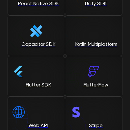
Unity SDK
React Native SDK
Capacitor SDK
Kotlin Multiplatform
FlutterFlow
Flutter SDK
Web API
Stripe