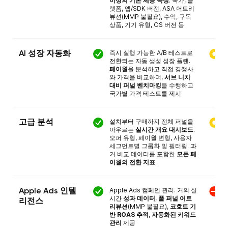
이상의 기본 제공 속성
. 국가, 플
랫폼, 앱/SDK 버전, ASA 어트리
뷰션(MMP 불필요), 수익, 구독
상품, 기기 유형, OS 버전 등
즉시 실행 가능한 A/B 테스트로
AI 성장 자동화
전환되는 자동 생성 성장 플랜.
페이월
을 분석하고 직접 경쟁사
와 가격을 비교하며,
서브 니치
대비 퍼널 벤치마킹
을 수행하고
국가별 가격 테스트를 제시
설치부터 구매까지 전체 퍼널을
고급 분석
아우르는
실시간 개요 대시보드
.
오퍼 유형, 페이월 변형, 사용자
세그먼트별 그룹화 및 필터링. 과
거 비교 데이터를 포함한
모든 페
이월의 전환 지표
Apple Ads 캠페인 관리. 거의 실
Apple Ads 인텔
시간
성과 데이터
,
풀 퍼널 어트
리전스
리뷰션
(MMP 불필요),
코호트 기
반 ROAS 추적
,
자동화된 키워드
관리
제공