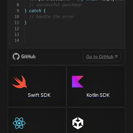
// successful purchase
}
catch
{
// handle the error
}
Go to GitHub
Swift SDK
Kotlin SDK