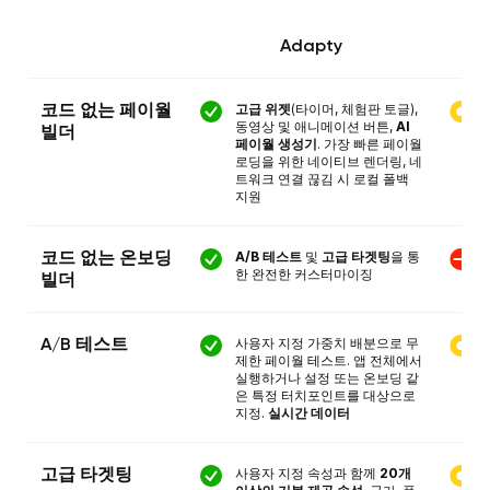
Adapty
고급 위젯
(타이머, 체험판 토글),
코드 없는 페이월
동영상 및 애니메이션 버튼,
AI
빌더
페이월 생성기
. 가장 빠른 페이월
로딩을 위한 네이티브 렌더링, 네
트워크 연결 끊김 시 로컬 폴백
지원
A/B 테스트
및
고급 타겟팅
을 통
코드 없는 온보딩
한 완전한 커스터마이징
빌더
사용자 지정 가중치 배분으로 무
A/B 테스트
제한 페이월 테스트. 앱 전체에서
실행하거나 설정 또는 온보딩 같
은 특정 터치포인트를 대상으로
지정.
실시간 데이터
사용자 지정 속성과 함께
20개
고급 타겟팅