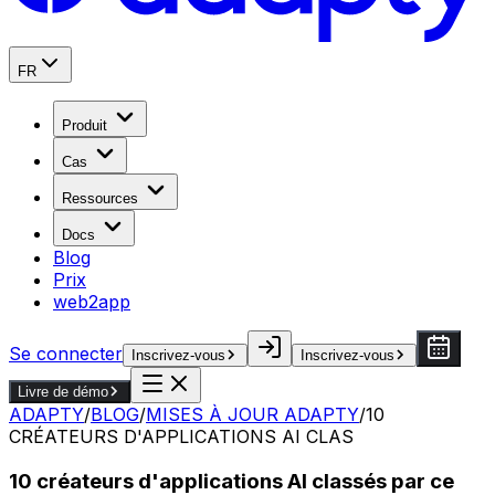
FR
Produit
Cas
Ressources
Docs
Blog
Prix
web2app
Se connecter
Inscrivez-vous
Inscrivez-vous
Livre de démo
ADAPTY
/
BLOG
/
MISES À JOUR ADAPTY
/
10
CRÉATEURS D'APPLICATIONS AI CLAS
10 créateurs d'applications AI classés par ce