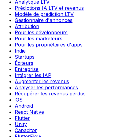
Analytique LTV
Prédictions IA LTV et revenus
Modèle de prédiction LTV
Gestionnaire d'annonces
Attribution
Pour les développeurs
Pour les marketeurs
Pour les propriétaires d'apps
Indie
Startups
Éditeurs
Entreprise
Intégrer les IAP
Augmenter les revenus
Analyser les performances
Récupérer les revenus perdus
iOS
Android
React Native
Flutter
Unity
Capacitor
FlutterFlow