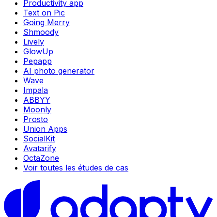
Productivity app
Text on Pic
Going Merry
Shmoody
Lively
GlowUp
Pepapp
AI photo generator
Wave
Impala
ABBYY
Moonly
Prosto
Union Apps
SocialKit
Avatarify
OctaZone
Voir toutes les études de cas