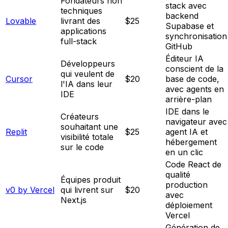
Fondateurs non
stack avec
techniques
backend
Lovable
livrant des
$25
Supabase et
applications
synchronisation
full-stack
GitHub
Éditeur IA
Développeurs
conscient de la
qui veulent de
Cursor
$20
base de code,
l'IA dans leur
avec agents en
IDE
arrière-plan
IDE dans le
Créateurs
navigateur avec
souhaitant une
Replit
$25
agent IA et
visibilité totale
hébergement
sur le code
en un clic
Code React de
qualité
Équipes produit
production
v0 by Vercel
qui livrent sur
$20
avec
Next.js
déploiement
Vercel
Génération de