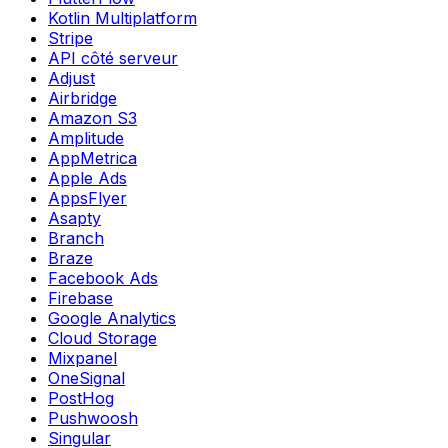
Kotlin Multiplatform
Stripe
API côté serveur
Adjust
Airbridge
Amazon S3
Amplitude
AppMetrica
Apple Ads
AppsFlyer
Asapty
Branch
Braze
Facebook Ads
Firebase
Google Analytics
Cloud Storage
Mixpanel
OneSignal
PostHog
Pushwoosh
Singular