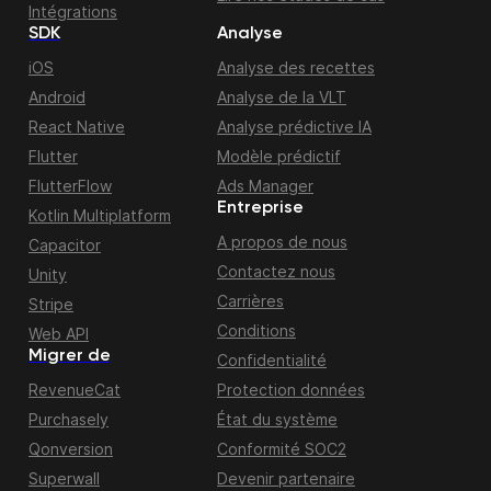
Intégrations
SDK
Analyse
iOS
Analyse des recettes
Android
Analyse de la VLT
React Native
Analyse prédictive IA
Flutter
Modèle prédictif
FlutterFlow
Ads Manager
Entreprise
Kotlin Multiplatform
A propos de nous
Capacitor
Contactez nous
Unity
Carrières
Stripe
Conditions
Web API
Migrer de
Confidentialité
RevenueCat
Protection données
Purchasely
État du système
Qonversion
Conformité SOC2
Superwall
Devenir partenaire