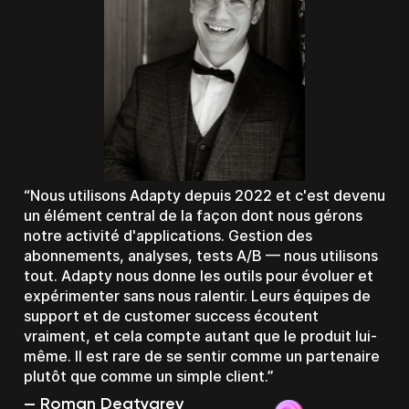
Nous utilisons Adapty depuis 2022 et c'est devenu
un élément central de la façon dont nous gérons
notre activité d'applications. Gestion des
abonnements, analyses, tests A/B — nous utilisons
tout. Adapty nous donne les outils pour évoluer et
expérimenter sans nous ralentir. Leurs équipes de
support et de customer success écoutent
vraiment, et cela compte autant que le produit lui-
même. Il est rare de se sentir comme un partenaire
plutôt que comme un simple client.
Kyle Smith
Roi Mulia
Data Lead chez Smitten Dating
Cem Ortabas
Chris Bick
Roman Degtyarev