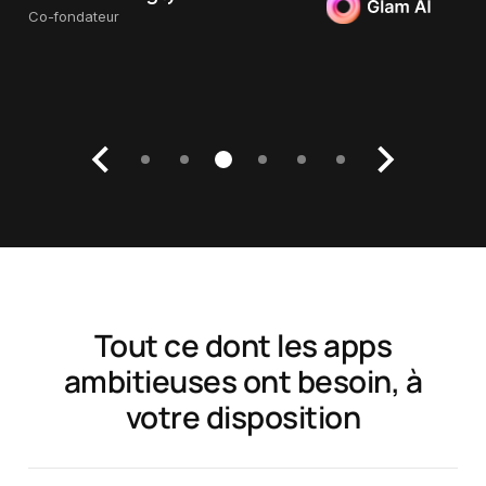
Fondateur et PDG, SocialKit
Co-fondateur et PDG, HubX
Fondateur et PDG, Bickster
Co-fondateur
Arkadiy Yukhnevich
Directeur Général chez Almus
Tout ce dont les apps
ambitieuses ont besoin, à
votre disposition