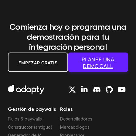
Comienza hoy o programa una
demostración
para tu
integración personal
PLANEE UNA
EMPEZAR GRATIS
DEMO CALL
Gestión de paywalls
Roles
Flujos & paywalls
Desarrolladores
Constructor (antiguo)
Mercadólogos
Generador de IA
Propietarios