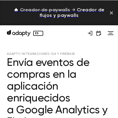
🔥
Creador de paywalls
→
Creador de
flujos y paywalls
ES
ADAPTY
/
INTEGRACIONES
/
GA Y FIREBASE
Envía eventos de
compras en la
aplicación
enriquecidos
a Google Analytics y