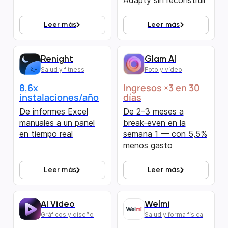
Adapty sin reconstruir
Leer más
Leer más
Renight
Glam AI
Salud y fitness
Foto y vídeo
8,6x
Ingresos ×3 en 30
instalaciones/año
días
De informes Excel
De 2–3 meses a
manuales a un panel
break-even en la
en tiempo real
semana 1 — con 5,5%
menos gasto
Leer más
Leer más
AI Video
Welmi
Gráficos y diseño
Salud y forma física