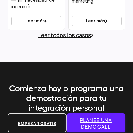
— sin necesidad de
marketing
ingeniería
Leer más
Leer más
Leer todos los casos
Comienza hoy o programa una
demostración
para tu
integración personal
PLANEE UNA
EMPEZAR GRATIS
DEMO CALL