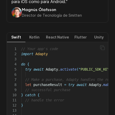
para iOS como para Android.”
Magnús Ólafsson
Director de Tecnología de Smitten
Swift
Kotlin
React Native
Flutter
Unity
// Your app's code
import
Adapty
do
 {
try
await
 Adapty.
activate
(
"
PUBLIC_SDK_KEY
"
)
// Make a purchase, Adapty handles the rest
let
 purchaseResult 
=
try
await
 Adapty.
makeP
// successful purchase
}
catch
{
// handle the error
}