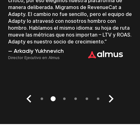
crítico, por eso elegimos nuestra plataforma de
manera deliberada. Migramos de RevenueCat a
Adapty. El cambio no fue sencillo, pero el equipo de
Adapty lo atravesó con nosotros hombro con
hombro. Hablamos el mismo idioma: su hoja de ruta
mueve las métricas que nos importan – LTV y ROAS.
Kyle Smith
Adapty es nuestro socio de crecimiento.
Jefe de datos en Smitten
Cem Ortabas
Roman Degtyarev
Arkadiy Yukhnevich
Roi Mulia
Dating
Co-fundador y CEO, HubX
Co-Fundador
Director Ejecutivo en Almus
Fundador y CEO, SocialKit
Chris Bick
Fundador y CEO, Bickster