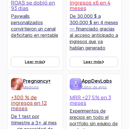
ROAS se dobló en
Ingresos x6 en 4
93 días
meses
Paywalls
De 30.000 $ a
personalizados
300.000 $ en 4 meses
convirtieron un canal
— financiado gracias
deficitario en rentable
al acceso anticipado a
ingresos que ya
habían generado
Leer más
Leer más
Pregnancy+
AppDevLabs
Medicina
Editor de apps
+300 % de
MRR +27,5% en 3
ingresos en 12
meses
meses
Experimentos de
De 1 test por
precios en todo el
trimestre a 3+ al mes
portfolio sin equipo de