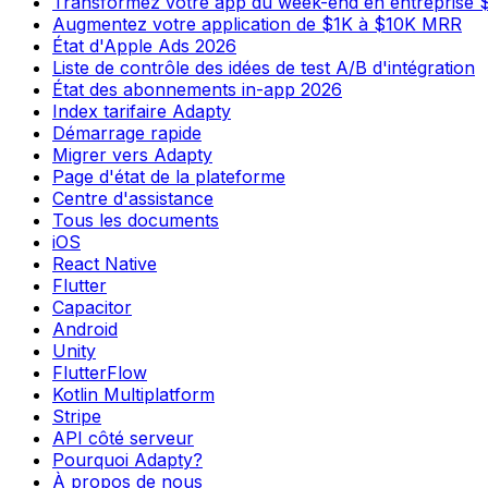
Transformez votre app du week-end en entreprise
Augmentez votre application de $1K à $10K MRR
État d'Apple Ads 2026
Liste de contrôle des idées de test A/B d'intégration
État des abonnements in-app 2026
Index tarifaire Adapty
Démarrage rapide
Migrer vers Adapty
Page d'état de la plateforme
Centre d'assistance
Tous les documents
iOS
React Native
Flutter
Capacitor
Android
Unity
FlutterFlow
Kotlin Multiplatform
Stripe
API côté serveur
Pourquoi Adapty?
À propos de nous