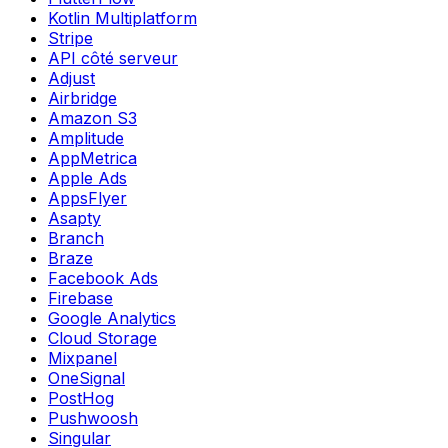
Kotlin Multiplatform
Stripe
API côté serveur
Adjust
Airbridge
Amazon S3
Amplitude
AppMetrica
Apple Ads
AppsFlyer
Asapty
Branch
Braze
Facebook Ads
Firebase
Google Analytics
Cloud Storage
Mixpanel
OneSignal
PostHog
Pushwoosh
Singular