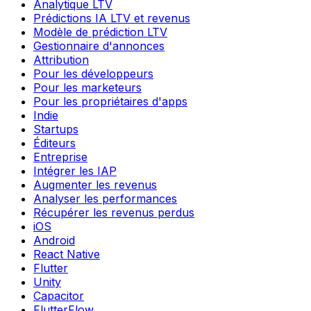
Analytique LTV
Prédictions IA LTV et revenus
Modèle de prédiction LTV
Gestionnaire d'annonces
Attribution
Pour les développeurs
Pour les marketeurs
Pour les propriétaires d'apps
Indie
Startups
Éditeurs
Entreprise
Intégrer les IAP
Augmenter les revenus
Analyser les performances
Récupérer les revenus perdus
iOS
Android
React Native
Flutter
Unity
Capacitor
FlutterFlow