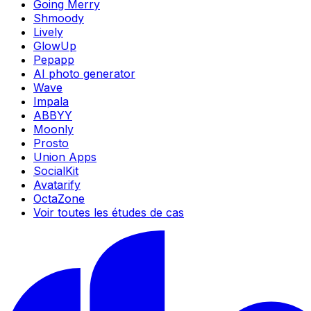
Going Merry
Shmoody
Lively
GlowUp
Pepapp
AI photo generator
Wave
Impala
ABBYY
Moonly
Prosto
Union Apps
SocialKit
Avatarify
OctaZone
Voir toutes les études de cas