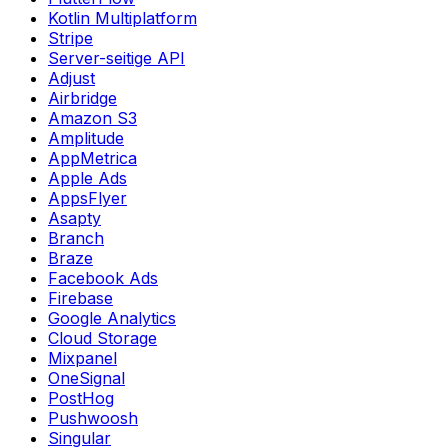
Kotlin Multiplatform
Stripe
Server-seitige API
Adjust
Airbridge
Amazon S3
Amplitude
AppMetrica
Apple Ads
AppsFlyer
Asapty
Branch
Braze
Facebook Ads
Firebase
Google Analytics
Cloud Storage
Mixpanel
OneSignal
PostHog
Pushwoosh
Singular