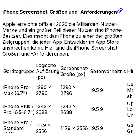
iPhone Screenshot-Größen und -Anforderungen
Apple erreichte offiziell 2020 die Milliarden-Nutzer-
Marke und ein großer Teil dieser Nutzer sind iPhone-
Besitzer. Dies macht das iPhone zu einer der größten
Zielgruppen, die jeder App-Entwickler im App Store
ansprechen kann. Hier sind die iPhone Screenshot-
Größen und -Anforderungen:
Logische
Screenshot-
Gerätegruppe
Auflösung
Seitenverhältnis
Hi
Größe (px)
(px)
De
iPhone Pro
1290 ×
1290 ×
19.5:9
Ma
Max (6.7")
2796
2796
ab
Op
iPhone Plus /
1242 ×
1242 ×
19.5:9
Le
Pro (6.5–6.7")
2688
2688
Un
iPhone Pro /
1179 ×
Gä
Standard
1179 × 2556
19.5:9
2556
Gr