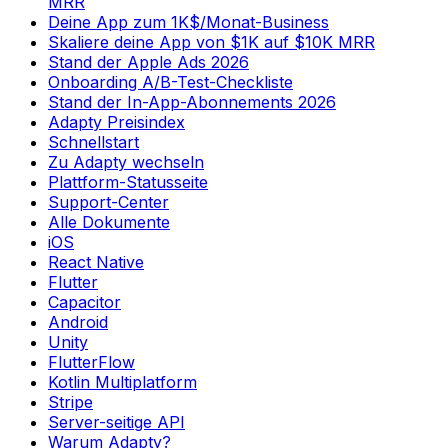
MRR
Deine App zum 1K$/Monat-Business
Skaliere deine App von $1K auf $10K MRR
Stand der Apple Ads 2026
Onboarding A/B-Test-Checkliste
Stand der In-App-Abonnements 2026
Adapty Preisindex
Schnellstart
Zu Adapty wechseln
Plattform-Statusseite
Support-Center
Alle Dokumente
iOS
React Native
Flutter
Capacitor
Android
Unity
FlutterFlow
Kotlin Multiplatform
Stripe
Server-seitige API
Warum Adapty?