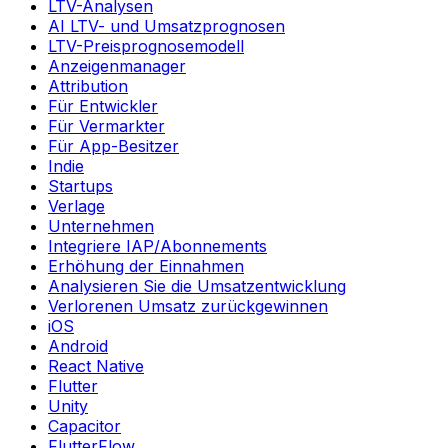
LTV-Analysen
AI LTV- und Umsatzprognosen
LTV-Preisprognosemodell
Anzeigenmanager
Attribution
Für Entwickler
Für Vermarkter
Für App-Besitzer
Indie
Startups
Verlage
Unternehmen
Integriere IAP/Abonnements
Erhöhung der Einnahmen
Analysieren Sie die Umsatzentwicklung
Verlorenen Umsatz zurückgewinnen
iOS
Android
React Native
Flutter
Unity
Capacitor
FlutterFlow