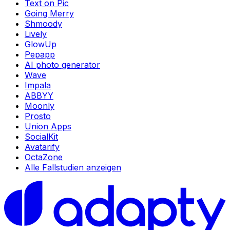
Text on Pic
Going Merry
Shmoody
Lively
GlowUp
Pepapp
AI photo generator
Wave
Impala
ABBYY
Moonly
Prosto
Union Apps
SocialKit
Avatarify
OctaZone
Alle Fallstudien anzeigen