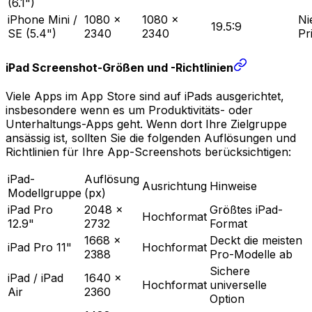
(6.1")
iPhone Mini /
1080 ×
1080 ×
Ni
19.5:9
SE (5.4")
2340
2340
Pri
iPad Screenshot-Größen und -Richtlinien
Viele Apps im App Store sind auf iPads ausgerichtet,
insbesondere wenn es um Produktivitäts- oder
Unterhaltungs-Apps geht. Wenn dort Ihre Zielgruppe
ansässig ist, sollten Sie die folgenden Auflösungen und
Richtlinien für Ihre App-Screenshots berücksichtigen:
iPad-
Auflösung
Ausrichtung
Hinweise
Modellgruppe
(px)
iPad Pro
2048 ×
Größtes iPad-
Hochformat
12.9"
2732
Format
1668 ×
Deckt die meisten
iPad Pro 11"
Hochformat
2388
Pro-Modelle ab
Sichere
iPad / iPad
1640 ×
Hochformat
universelle
Air
2360
Option