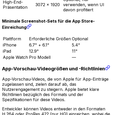
High-End-
3072 × 1920
verwenden, wenn UI
Präsentation
davon profitiert
Minimale Screenshot-Sets für die App Store-
Einreichung
Plattform
Erforderliche Größen
Optional
iPhone
6.7" + 6.1"
5.4"
iPad
12.9"
11"
Apple Watch
Pro Modell
—
App-Vorschau-Videogrößen und -Richtlinien
App-Vorschau-Videos, die von Apple für App-Einträge
zugelassen sind, zielen darauf ab, das
Nutzerengagement zu steigern. Apple bietet klare
Richtlinien bezüglich des Formats und der
Spezifikationen für diese Videos.
Entwickler können Videos entweder in den Formaten
H.264 oder ProRes 422 (nur HQ) einreichen, wobei die