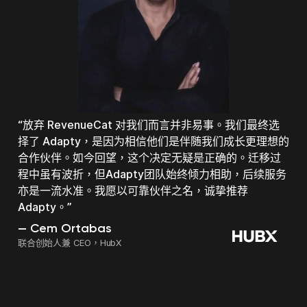
放弃 RevenueCat 对我们而言并非易事。我们最终选
择了 Adapty，是因为相信他们是伴随我们成长更理想的
合作伙伴。如今回望，这个决定无疑是正确的。迁移过
程中虽有波折，但Adapty团队始终倾力相助，后续服务
亦是一流水准。我愿以可靠伙伴之名，诚挚推荐
Adapty。
Kyle Smith
Roi Mulia
Smitten Dating 数据负责人
Cem Ortabas
Chris Bick
Roman Degtyarev
Arkadiy Yukhnevich
创始人 & CEO，SocialKit
联合创始人兼 CEO，HubX
创始人兼 CEO，Bickster
联合创始人
Almus的首席执行官