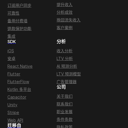
提升收入
订阅用户同步
分析成效
可靠性
挽回流失收入
备用付费墙
客户案例
退款保护功能
集成
SDK
分析
iOS
收入分析
安卓
LTV 分析
React Native
AI 预测分析
Flutter
LTV 预测模型
FlutterFlow
广告管理器
公司
Kotlin 多平台
关于我们
Capacitor
联系我们
Unity
职业发展
Stripe
条件条款
Web API
迁移自
隐私政策