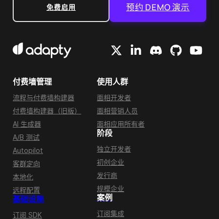
预约 DEMO 演示
免费启用
付费墙管理
使用人群
流程与付费墙构建器
面相开发者
付费墙构建器（旧版）
面相营销人员
AI 生成器
面相应用所有者
阶段
A/B 测试
独立开发者
Autopilot
初创企业
客群定向
发行商
本地化
规模企业
远程配置
案例
基础设施
订阅集成
订阅 SDK