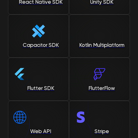
Unity SDK
React Native SDK
Capacitor SDK
Kotlin Multiplatform
FlutterFlow
Flutter SDK
Web API
Stripe