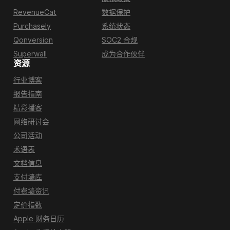
RevenueCat
数据保护
Purchasely
系统状态
Qonversion
SOC2 合规
Superwall
成为合作伙伴
资源
行业博客
报告指南
精彩播客
网络研讨会
公司活动
术语表
文档信息
支付墙库
付费墙资讯
定价指数
Apple 财务日历