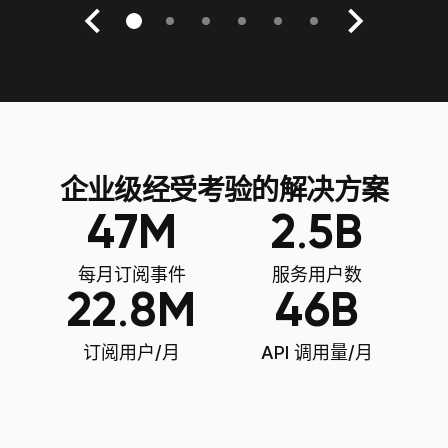
企业级经受考验的解决方案
47
M
2
.
5
B
每月订阅事件
服务用户数
22
.
8
M
46
B
订阅用户/月
API 调用量/月