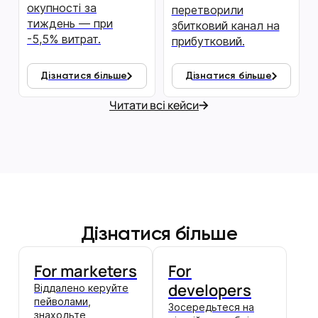
окупності за
перетворили
тиждень — при
збитковий канал на
-5,5% витрат.
прибутковий.
Дізнатися більше
Дізнатися більше
Читати всі кейси
Дізнатися більше
For marketers
For
developers
Віддалено керуйте
пейволами,
Зосередьтеся на
знаходьте