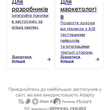
Для
Для
розробників
маркетологі
в
Інтегруйте покупки
в застосунку за
Подвоїте доходи
кілька хвилин.
від підписок з A/B
тестуванням
пейволлів
та інтеграціями
третьої сторони.
Дізнатися 
Дізнатися 
більше
більше
Приєднуйтесь до найбільших застосунків у
світі, які вже використовують Adapty