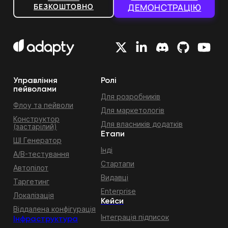
БЕЗКОШТОВНО
ДЕМОНСТРАЦІЮ
Управління
Ролі
пейволами
Для розробників
Флоу та пейволи
Для маркетологів
Конструктор
Для власників додатків
(застарілий)
Етапи
ШІ Генератор
Інді
A/B-тестування
Стартапи
Автопілот
Видавці
Таргетинг
Enterprise
Локалізація
Кейси
Віддалена конфігурація
Інтеграція підписок
Інфраструктура