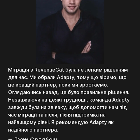
Almus управляє багатьма iOS-застосунками,
Міграція з RevenueCat була не легким рішенням
кожен з яких має свою аудиторію та виклики
для нас. Ми обрали Adapty, тому що віримо, що
монетизації. Помилка в аналітиці платежів — це
це кращий партнер, поки ми зростаємо.
критично, тому ми обирали платформу свідомо.
Оглядаючись назад, це було правильне рішення.
Ми мігрували з RevenueCat на Adapty. Перехід
Незважаючи на деякі труднощі, команда Adapty
дався нелегко, але команда Adapty пройшла
завжди була на зв'язку, щоб допомогти нам під
його разом з нами пліч-о-пліч. Ми розмовляємо
час міграції та після, і їхня підтримка на
однією мовою: їхня дорожня карта рухає
найвищому рівні. Я рекомендую Adapty як
метрики, які важливі для нас, — LTV і ROAS.
надійного партнера.
Кайл Сміт
Adapty — наш партнер із зростання.
Голова відділу даних в Smitten
Джем Ортабаш
Кріс Бік