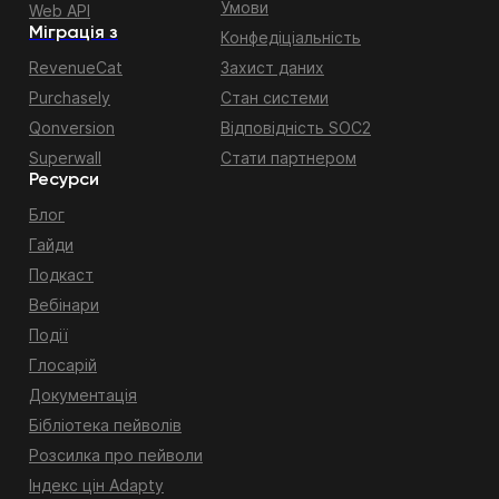
Умови
Web API
Міграція з
Конфедіціальність
RevenueCat
Захист даних
Purchasely
Стан системи
Qonversion
Відповідність SOC2
Superwall
Стати партнером
Ресурси
Блог
Гайди
Подкаст
Вебінари
Події
Глосарій
Документація
Бібліотека пейволів
Розсилка про пейволи
Індекс цін Adapty