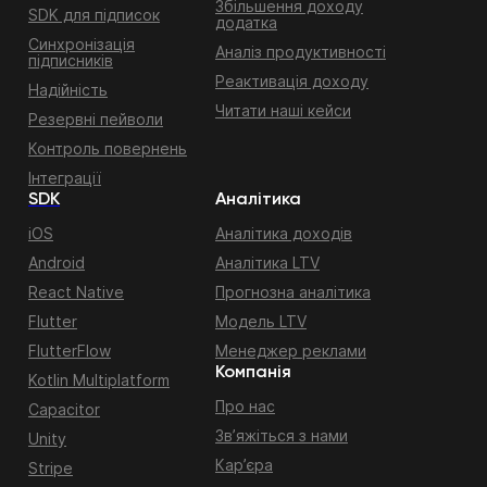
Збільшення доходу
SDK для підписок
додатка
Синхронізація
Аналіз продуктивності
підписників
Реактивація доходу
Надійність
Читати наші кейси
Резервні пейволи
Контроль повернень
Інтеграції
SDK
Аналітика
iOS
Аналітика доходів
Android
Аналітика LTV
React Native
Прогнозна аналітика
Flutter
Модель LTV
FlutterFlow
Менеджер реклами
Компанія
Kotlin Multiplatform
Про нас
Capacitor
Зв’яжіться з нами
Unity
Кар’єра
Stripe