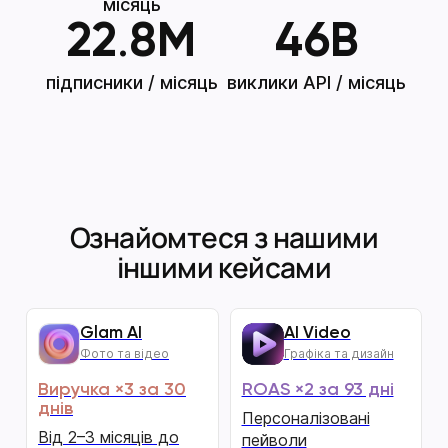
місяць
22
.
8
M
46
B
підписники / місяць
виклики API / місяць
Ознайомтеся з нашими
іншими кейсами
Glam AI
AI Video
Фото та відео
Графіка та дизайн
Виручка ×3 за 30
ROAS ×2 за 93 дні
днів
Персоналізовані
Від 2–3 місяців до
пейволи