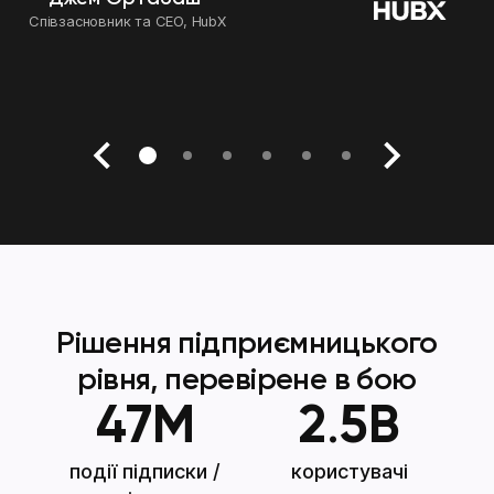
Arkadiy Yukhnevich
Рой Мулія
Dating
Роман Дегтярьов
Співзасновник та CEO, HubX
Засновник та CEO, Bickster
Chief Executive Officer at Almus
Засновник та CEO, SocialKit
Співзасновник
Рішення підприємницького
рівня, перевірене в бою
47
M
2
.
5
B
події підписки /
користувачі